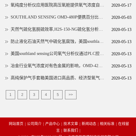
氧纯度分析仪应用医院高压氧舱提供氧气浓度自动存储
2020-05-17
SOUTHLAND SENSING OMD-480P便携百分比氧气新功能和用途
2020-05-03
天然气硫化氢脱硫效率,H2S-150-NG硫化氢分析仪低成本投入准确数据输出
2020-05-13
防止液化石油天然气中硫化氢腐蚀，美国southland监测硫化氢浓度技术方案
2020-05-13
美国southland sensing公司氧气分析仪通过PLC控制氧气浓度提高有色金属冶炼产能
2020-05-13
冶金行业氧气浓度对有色金属的影响，OMD-425氧气分析仪为生产降低能耗
2020-05-13
高纯保护气手套箱美国进口高品质、经济型氧气、水份监测
2020-05-13
1
2
3
4
5
>>
网站首页
|
公司简介
|
产品中心
|
技术文章
|
新闻动态
|
相关标准
|
在线留
言
|
联系我们
|