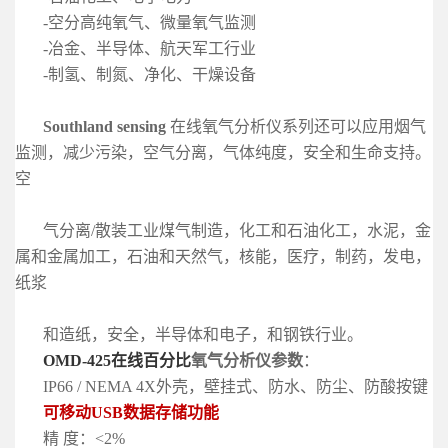
-空分高纯氧气、微量氧气监测
-冶金、半导体、航天军工行业
-制氢、制氮、净化、干燥设备
Southland sensing
在线氧气分析仪系列还可以应用
烟气
监测，减少污染，空气分
离，气体纯度，安全和生命支持。
空
气分离/散装工业煤气制造，
化工和石油化工，水泥，金
属和金属加工，石油和天然气，核能，医疗，制药，发
电，
纸浆
和造纸，安全，半导体和电子，和钢铁行业。
OMD-425在线百分比
氧气分析仪
参数
：
IP66 / NEMA 4X外壳，壁挂式、防水、防尘、防酸按键
可移动USB数据存储功能
精 度：<2%