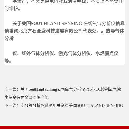
学装置，不需更换电解液或清洁电
极，本质上不需要任
何维护。
关于美国SOUTHLAND SENSING
在线氧气分析仪
信息
请垂询北京方石亚盛科技发展有限公
司代表处，。热导气体
分析
仪、红外气体
分析仪、激
光气体分析仪、水烃露点仪
等。
上一篇：美国southland sensing公司氧气分析仪通过PLC控制氧气浓
度提高有色金属冶炼产能
下一篇：空分氧分析仪选型相关资料美国SOUTHALAND SENSING