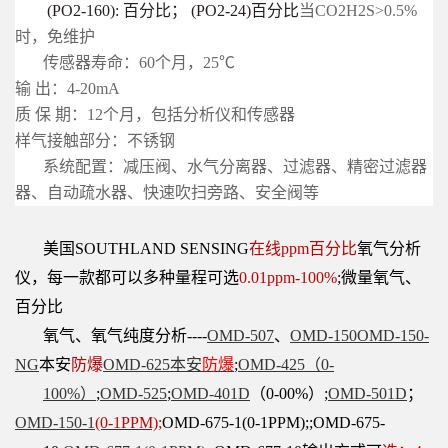
(PO2-160): 百分比； (PO2-24)百分比
当CO2H2S>0.5%
时，免维护
传感器寿命：60个月，25℃
输 出：4-20mA
质 保 期：12个月，包括分析仪和传感器
样气接触部分：不锈钢
系统配置：减压阀、水气分离器、过滤器、精密过滤器
器、自动疏水器、快速吹扫旁路、安全阀等
美国SOUTHLAND SENSING
在线ppm百分比
氧气分析
仪，每一款都可以多种量程可选
0.01ppm-100%
;微量氧气、
百分比
氧
气、氧气纯度分
析----
OMD-507
、
OMD-150
OMD-150-
NG
本安
防爆
OMD-625本安
防爆
;
OMD-425（0-
100%）
;
OMD-525
;
OMD-
401D
（0-
00%）;
OMD-501D
；
OMD-150-1
(0-1PPM)
;
OMD-675-1(0-1PPM);;OMD-675-