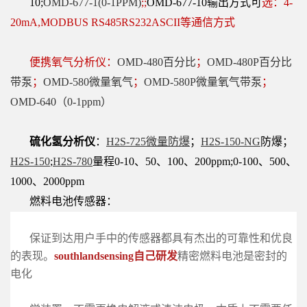
10;
OMD-677-1(0-
1PPM)
;;
OMD-677-10
输出方式可
选：4-
20mA,MODBUS RS485RS232ASCII等通信方式
便携氧气分析仪：
OMD-480百分比
；
OMD-480P百分比
带泵
；
OMD-580微量氧气
；
OMD-580P微量氧气带泵
；
OMD-640（0-1ppm）
硫化氢分析仪
：
H2S-725微量防爆
；
H2S-150-NG
防爆；
H2S-150
;
H2S-780
量程0-10、50、100、200ppm;0-100、500、
1000、2000ppm
燃料电池传感器：
保证到达用户手中的传感器都具有杰出的可靠性和优良
的表现。
southland
sensing自己研发
精密燃料电池是密封的
电化