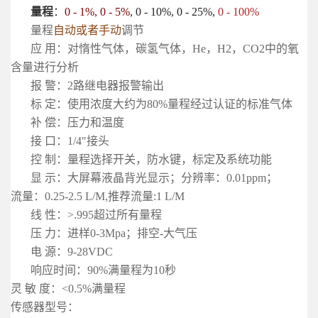
量程
：
0 - 1%, 0 - 5%
, 0 - 10%, 0 - 25%,
0 - 100%
量程
自动或者手动
调节
应 用：对惰性气体，碳氢气体，He，H2，CO2中的氧
含量进行分析
报 警：2路继电器报警输出
标 定：使用浓度大约为80%量程经过认证的标准气体
补 偿：压力和温度
接 口：1/4"接头
控 制：量程选择开关，防水键，标定及系统功能
显 示：大屏幕液晶背光显示；分辨率：0.01ppm；
流量：0.25-2.5 L/M,推荐流量:1 L/M
线 性：>.995超过所有量程
压 力：进样0-3Mpa；排空-大气压
电 源：9-28VDC
响应时间：90%满量程为10秒
灵 敏 度：<0.5%满量程
传感器型号：