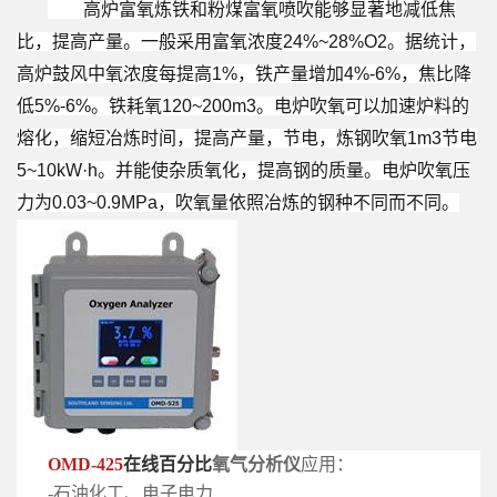
高炉富氧炼铁和粉煤富氧喷吹能够显著地减低焦
比，提高产量。一般采用富氧浓度24%~28%O2。据统计，
高炉鼓风中氧浓度每提高1%，铁产量增加4%-6%，焦比降
低5%-6%。铁耗氧120~200m3。
电炉吹氧可以加速炉料的
熔化，缩短冶炼时间，提高产量，节电，炼钢吹
氧
1m3节电
5~10kW·h。并能使杂质氧化，提高钢的质量。电炉吹氧压
力为0.03~0.9MPa，吹氧量依照冶炼的钢种不同而不同。
OMD-425
在线百分比
氧气分析仪
应用：
-石油化工、电子电力