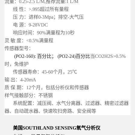
流量：0.25-2.5 L/M,推荐流量:1 L/M
线 性：>.995超过所有量程
压 力：进样0-3Mpa；排空-大气压
电 源：9-28VDC
响应时间：90%满量程为10秒
灵 敏 度：<0.5%满量程
传感器型号：
(PO2-160): 百分比； (PO2-24)百分比
当CO2H2S>0.5%
时，免维护
传感器寿命：45-60个月，25℃
输 出：4-20mA
质 保 期：12个月，包括分析仪和传感器
样气接触部分：不锈钢
系统配置：减压阀、水气分离器、过滤器、精密过滤器
器、自动疏水器、快速吹扫旁路、安全阀等
美国SOUTHLAND SENSING氧气分析仪