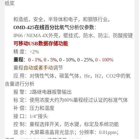
纸浆
和造纸，安全，半导体和电子，和钢铁行业。
OMD-425在线百分比
氧气分析仪
参数
：
IP66 / NEMA 4X外壳，壁挂式、防水、防尘、防酸按键
可移动USB数据存储功能
精 度：<2%
量程
：
0 - 1%, 0 - 5%
, 0 - 10%, 0 - 25%,
0 - 100%
量程
自动或者手动
调节
应 用：对惰性气体，碳氢气体，He，H2，CO2中的氧
含量进行分析
报 警：2路继电器报警输出
标 定：使用浓度大约为80%量程经过认证的标准气体
补 偿：压力和温度
接 口：1/4"接头
控 制：量程选择开关，防水键，标定及系统功能
显 示：大屏幕液晶背光显示；分辨率：0.01ppm；