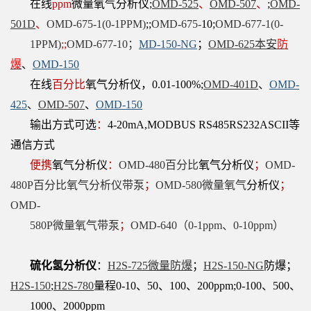
在线
ppm
微量氧气分析仪;
OMD-525
、
OMD-507
、
;
OMD-
501D
、
OMD-675-1(0-1PPM)
;;
OMD-675-
10
;
OMD-677-1(0-
1PPM)
;;
OMD-677-10；
MD-150-NG
；
OMD-625本安
防
爆
、
OMD-150
在线
百分比
氧气分析仪，0.01-100%;
OMD-
401D
、
OMD-
425
、
OMD-507
、
OMD-150
输
出方式可
选
：
4-20mA,MODBUS RS485RS232ASCII等
通信方式
便携
氧气分析仪
：
OMD-480百分比
氧气分析仪
；
OMD-
480P百分比氧气分析仪带泵
；
OMD-580微量氧气
分析仪
；
OMD-
580P微量氧气带泵
；
OMD-
640（0-1ppm、0-10ppm）
硫化氢分析仪
：
H2S-725微量防爆
；
H2S-150-NG
防爆；
H2S-150
;
H2S-780
量程0-10、50、100、200ppm;0-100、500、
1000、2000ppm