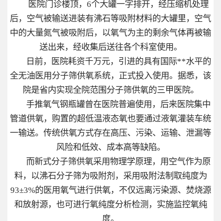
医院门诊楼顶，6个大罐一字排开，经压缩机处理
后，空气被输送进装有沸石等吸附材料的大罐里，空气
中的大量氮气被吸附后，以氧气为主的剩余气体再被输
送出来，经收集后送往各个科室使用。
日前，医院耗资千万元，引进的具有国际**水平的
全无油医用分子筛供氧系统，正式投入使用。据悉，该
院是省内实现全院范围分子筛供氧的三甲医院。
手推氧气钢瓶罐曾在医院普遍使用，后来医院集中
管道供氧，购置的超低温液态氧也要通过液氧灌装车统
一输送。传统供氧方式存在高压、污染、运输、泄漏等
风险和低效、成本高等缺陷。
而新式分子筛供氧采用物理学原理，用空气作为原
料，以沸石分子筛为吸附剂，采用吸附法制取纯度为
93±3%的医用氧气进行供氧，不仅远离污染源、焚烧源
和放射源，也可进行氧纯度分析检测，实施监控氧纯
度。