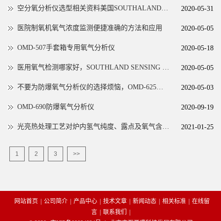
空分氧分析仪选型相关资料美国SOUTHALAND SENSING
2020-05-31
医院制氧机氧气浓度监测便捷准确的方法和应用
2020-05-05
OMD-507手套箱专用氧气分析仪
2020-05-18
医用氧气检测哪家好，SOUTHLAND SENSING 便携氧气分析仪OMD-480为你保驾护航
2020-05-05
不要为防爆氧气分析仪的选择烦恼，OMD-625在线ppm防爆氧气分析仪为您提供全面解决方案
2020-05-03
OMD-690防爆氧气分析仪
2020-09-19
光亮热处理工艺对炉内氢气纯度、露点及氧气含量分析系统
2021-01-25
1
2
3
>>
网站首页
|
公司简介
|
产品中心
|
技术文章
|
新闻动态
|
相关标准
|
在线留
言
|
联系我们
|