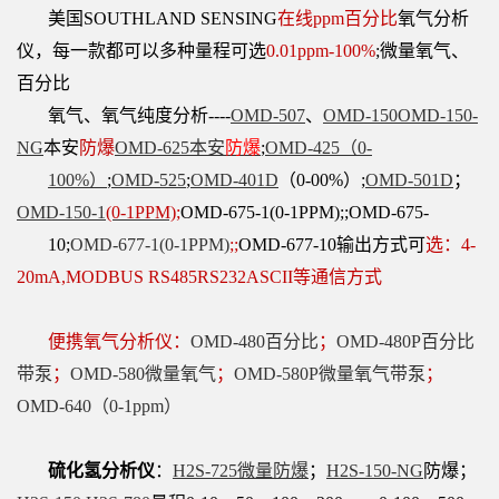
美国SOUTHLAND SENSING
在线ppm百分比
氧气分析
仪，每一款都可以多种量程可选
0.01ppm-100%
;微量氧气、
百分比
氧
气、氧气纯度分
析----
OMD-507
、
OMD-150
OMD-150-
NG
本安
防爆
OMD-625本安
防爆
;
OMD-425（0-
100%）
;
OMD-525
;
OMD-
401D
（0-
00%）;
OMD-501D
；
OMD-150-1
(0-1PPM)
;
OMD-675-1(0-1PPM);;OMD-675-
10;
OMD-677-1(0-
1PPM)
;;
OMD-677-10
输出方式可
选：4-
20mA,MODBUS RS485RS232ASCII等通信方式
便携氧气分析仪：
OMD-480百分比
；
OMD-480P百分比
带泵
；
OMD-580微量氧气
；
OMD-580P微量氧气带泵
；
OMD-640（0-1ppm）
硫化氢分析仪
：
H2S-725微量防爆
；
H2S-150-NG
防爆；