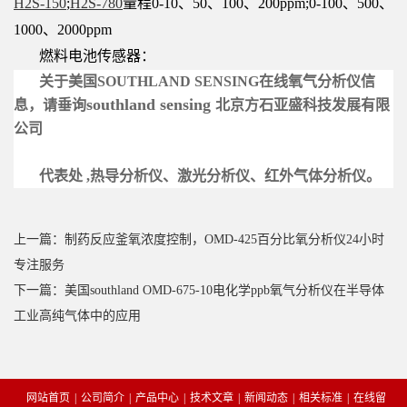
H2S-150
;
H2S-780
量程0-10、50、100、200ppm;0-100、500、
1000、2000ppm
燃料电池传感器：
关于美国SOUTHLAND SENSING
在线氧气分析仪
信
southland sensing
息，请垂询
北京
方石亚盛科技发展有限
公司
代表处 ,
热导分析仪、激光分析仪、红外气体分析仪。
上一篇：制药反应釜氧浓度控制，OMD-425百分比氧分析仪24小时
专注服务
下一篇：美国southland OMD-675-10电化学ppb氧气分析仪在半导体
工业高纯气体中的应用
网站首页
|
公司简介
|
产品中心
|
技术文章
|
新闻动态
|
相关标准
|
在线留