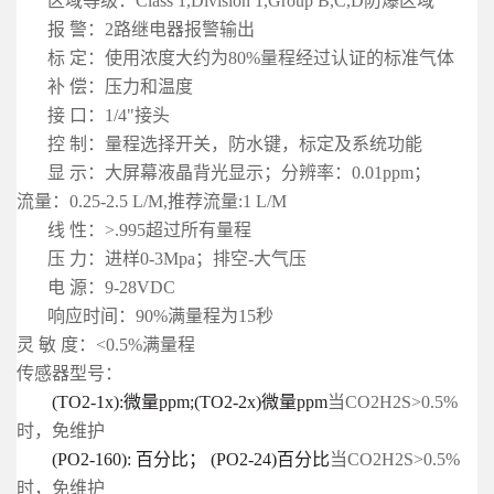
区域等级：Class 1,Division 1,Group B,C,D防爆区域
报 警：2路继电器报警输出
标 定：使用浓度大约为80%量程经过认证的标准气体
补 偿：压力和温度
接 口：1/4"接头
控 制：量程选择开关，防水键，标定及系统功能
显 示：大屏幕液晶背光显示；分辨率：0.01ppm；
流量：0.25-2.5 L/M,推荐流量:1 L/M
线 性：>.995超过所有量程
压 力：进样0-3Mpa；排空-大气压
电 源：9-28VDC
响应时间：90%满量程为15秒
灵 敏 度：<0.5%满量程
传感器型号：
(TO2-1x):微量ppm;(TO2-2x)微量ppm
当CO2H2S>0.5%
时，免维护
(PO2-160): 百分比； (PO2-24)百分比
当CO2H2S>0.5%
时，免维护