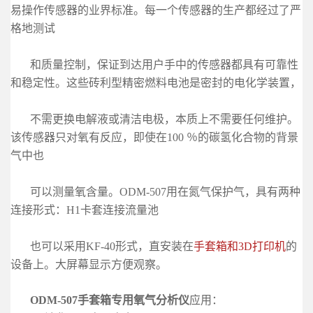
易操作传感器的业界标准。每一个传感器的生
产都经过了严
格地测试
和质量控制，保证到达用户手中的传感器都具有可靠
性
和稳定性。这些砖利型精密燃料电池是密封的电化学装置，
不需更换电解液或清
洁电极，本质上不需要任何维护。
该传感器只对氧有反应，即使在
100
％的碳氢化
合物的背景
气中也
可以测量氧含量。ODM-507用在氮气保护气，具有两种
连接形
式：H1卡套连接流量池
也可
以采用KF-40形式，直
安装在
手套箱和3D打印机
的
设备上。大屏幕显示方便观察。
ODM-507手套箱专用氧气分析仪
应用：