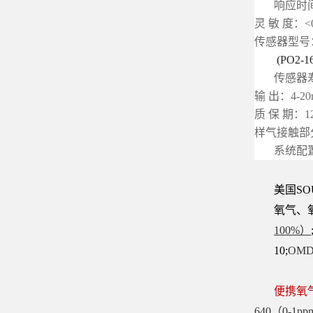
响应时间
灵 敏 度：<
传感器型号
(PO2-
传感器寿
输 出：4-2
质 保 期
样气接触部
系统配
美国SOU
氧气、氧
100%）
10;
OMD-
便携氧
640（0-1p