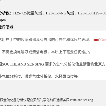
分析仪
：
H2S-725微量防爆
；
H2S-150-NG
防爆；
H2S-150
;
H2S-78
ppm
池传感器：
达用户手中的传感器都具有杰出的可靠性和优良的表现。
southla
，不需更换电解液或清洁电极，本质上不需要任何维护。
SOUTHLAND SENSING 更多的
氧气分析仪
信息请垂询北京方
外气体分析仪、激光气体分析仪、水烃露点仪等。
量硫化氢分析仪配套天然气净化前后选择美国southland sensing