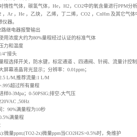
对惰性气体，碳氢气体，He，H2，CO2中的氧含量进行PPM分析 
N2 ，Ar ，He ，乙炔， 乙烯，丁二烯，CO2 ，CnHm 及其它气
想仪器。
：2路继电器报警输出
：使用浓度大约为80%量程经过认证的标准气体
：压力和温度
1/4"接头
：量程选择开关，防水键，标定通道 、四通阀、针阀、流量计控
大屏幕液晶背光显示；分辨率：0.01ppm；
2.5 L/M,推荐流量:1 L/M
>.995超过所有量程
样0-3Mpa；0-50PSIG;排空-大气压
20VAC ,50Hz
：90%满量程为10秒
0.5%满量程
：
x):微量ppm;(TO2-2x)微量ppm
当CO2H2S>0.5%时，免维护