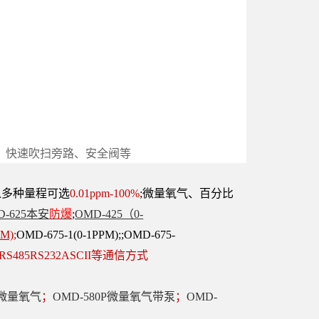
、快速吹扫旁路、安全阀等
以多种量程可选
0.01ppm-100%
;微量氧气、百分比
D-625本安
防爆
;
OMD-425（0-
PM)
;
OMD-675-1(0-1PPM);;OMD-675-
 RS485RS232ASCII等通信方式
0微量氧气
；
OMD-580P微量氧气带泵
；
OMD-