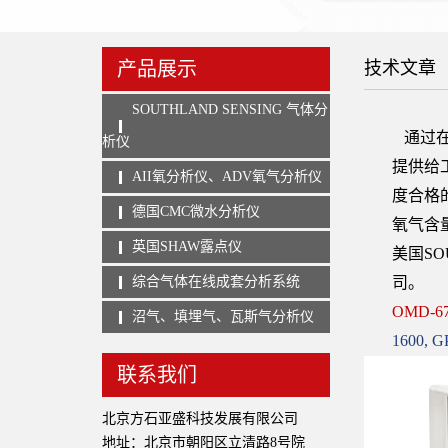
产品展示
技术文章
SOUTHLAND SENSING 气体分
通过在
析仪
提供给
AII氧分析仪、ADV氧气分析仪
度合格
德国CMC微水分析仪
氧气含量
英国SHAW露点仪
美国S
综合气体在线成套分析系统
司。
OMD-67
沼气、填埋气、瓦斯气分析仪
1600, G
联系我们
北京方石亚盛科技发展有限公司
地址：北京市朝阳区立清路8号院