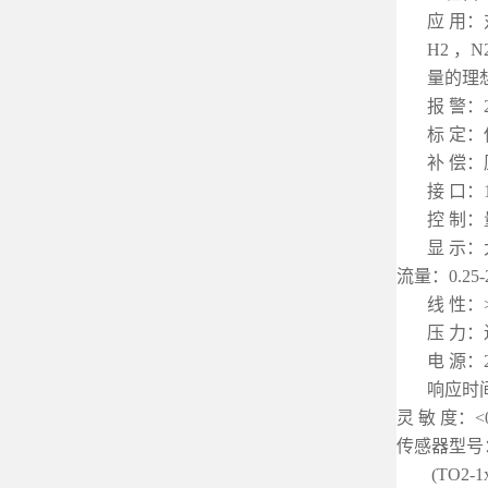
应 用：
H2 ，
量的理
报 警
标 定
补 偿
接 口：
控 制
显 示：
流量：0.25-
线 性：
压 力：进
电 源：2
响应时间
灵 敏 度：<
传感器型号
(TO2-1