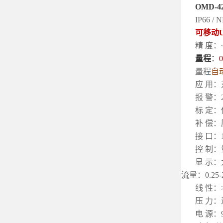
OMD-
IP66
可移动
精 度：
量程
：
0
量程
自
应 用
报 警
标 定
补 偿
接 口：
控 制
显 示：
流量：0.25-
线 性：
压 力：
电 源：9