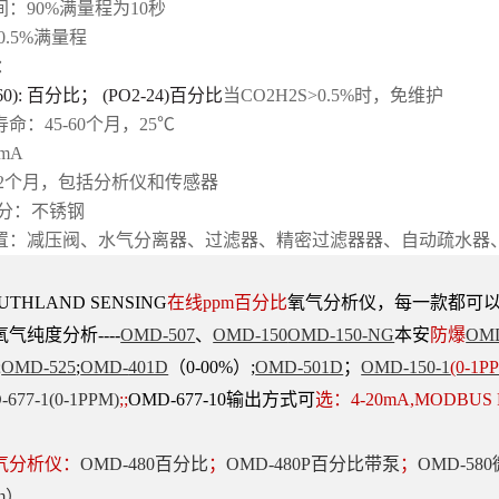
：90%满量程为10秒
0.5%满量程
：
160): 百分比； (PO2-24)百分比
当CO2H2S>0.5%时，免维护
命：45-60个月，25℃
0mA
：12个月，包括分析仪和传感器
分：不锈钢
置：减压阀、水气分离器、过滤器、精密过滤器器、自动疏水器
THLAND SENSING
在线ppm百分比
氧气分析仪，每一款都可
气纯度分析----
OMD-507
、
OMD-150
OMD-150-NG
本安
防爆
OM
;
OMD-525
;
OMD-
401D
（0-00%）;
OMD-501D
；
OMD-150-1
(0-1P
677-1(0-
1PPM)
;;
OMD-677-10
输出方式可
选：4-20mA,MODBUS
气分析仪：
OMD-480百分比
；
OMD-480P百分比带泵
；
OMD-58
pm）