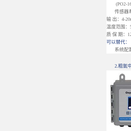
(PO2-
传感器
输 出：4-20
温度范围：5
质 保 期
可以替代： 300
系统配
2.粗