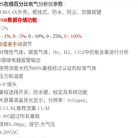
425在线百分比
氧气分析仪参数
：
 / NEMA 4X外壳，壁挂式、防水、防尘、防酸按键
USB数据存储功能
<2%
 - 1%, 0 - 5%
, 0 - 10%, 0 - 25%,
0 - 100%
动或者手动
调节
：对惰性气体，碳氢气体，He，H2，CO2中的氧含量进行分析
：2路继电器报警输出
：使用浓度大约为80%量程经过认证的标准气体
：压力和温度
1/4"接头
：量程选择开关，防水键，标定及系统功能
大屏幕液晶背光显示；分辨率：0.01ppm；
2.5 L/M,推荐流量:1 L/M
>.995超过所有量程
进样0-3Mpa；排空-大气压
-28VDC