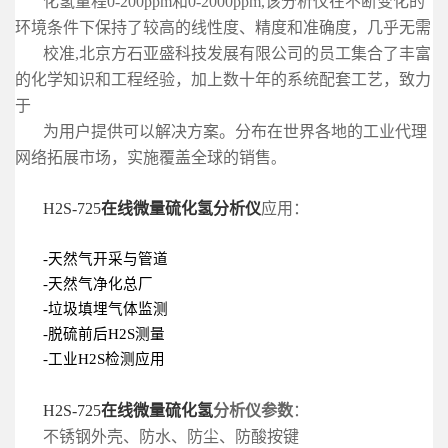
化氢
量程0-200ppm和0-2000ppm,
该分析仪在不
断变化的
环境条件下保持了较高的线性度、精度和准确度，几乎无需
校准,
北京
方石
亚盛科技发展有限公司
的员工集合了丰富
的化学知识和工程经
验，加上数十年的系
统配套工艺，致力
于
为用户提供
可
以解决方案。分布在世界各
地的工业代理
网络拓
展市场，实施覆盖全球的销售
。
H2S-725
在线微量硫化氢分析仪
应用：
-天然气开采与管道
-天然气净化总厂
-垃圾填埋气体监测
-脱硫前后H2S测量
-工业H2S检测应用
H2S-725
在线微量硫化氢
分析仪
参数
：
不锈钢外壳、防水、防尘、防酸按键