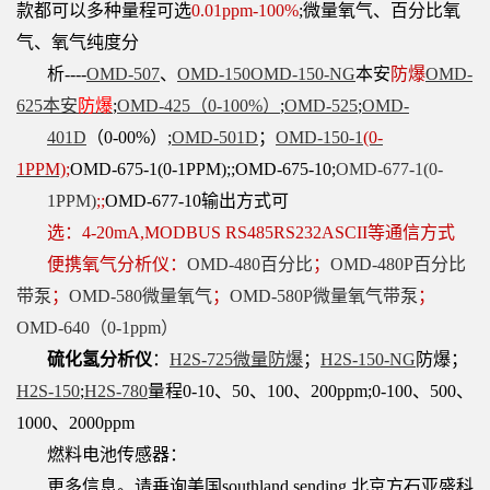
款都可以多种量程可选
0.01ppm-100%
;微量氧气、百分比氧
气、氧气纯度分
析----
OMD-507
、
OMD-150
OMD-150-NG
本安
防爆
OMD-
625本安
防爆
;
OMD-425（0-100%）
;
OMD-525
;
OMD-
401D
（0-
00%）;
OMD-501D
；
OMD-150-1
(0-
1PPM)
;
OMD-675-1(0-1PPM);;OMD-675-10;
OMD-677-1(0-
1PPM)
;;
OMD-677-10
输出方式可
选：4-20mA,MODBUS RS485RS232ASCII等通信方式
便携氧气分析仪：
OMD-480百分比
；
OMD-480P百分比
带泵
；
OMD-580微量氧气
；
OMD-580P微量氧气带泵
；
OMD-640（0-1ppm）
硫化氢分析仪
：
H2S-725微量防爆
；
H2S-150-NG
防爆；
H2S-150
;
H2S-780
量程0-10、50、100、200ppm;0-100、500、
1000、2000ppm
燃料电池传感器：
更多信息。请垂询美国southland sending 北京方石亚盛科