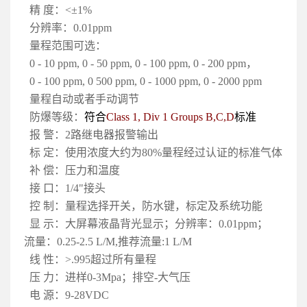
精 度：<±1%
分辨率：0.01ppm
量程范围可选：
0 - 10 ppm, 0 - 50 ppm, 0 - 100 ppm, 0 - 200 ppm，
0 - 100 ppm, 0 500 ppm, 0 - 1000 ppm, 0 - 2000 ppm
量程自动或者手动调节
防爆等级：
符合
Class 1, Div 1 Groups B,C,D
标准
报 警：2路继电器报警输出
标 定：使用浓度大约为80%量程经过认证的标准气体
补 偿：压力和温度
接 口：1/4"接头
控 制：量程选择开关，防水键，标定及系统功能
显 示：大屏幕液晶背光显示；分辨率：0.01ppm；
流量：0.25-2.5 L/M,推荐流量:1 L/M
线 性：>.995超过所有量程
压 力：进样0-3Mpa；排空-大气压
电 源：9-28VDC