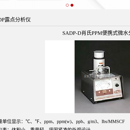
DP露点分析仪
SADP-D肖氏PPM便携式微
单位显示：℃、℉、ppm、ppm(w)、ppb、g/m3、Ibs/MMSCF
仪表：体积小，重量轻，坚固紧凑的外观设计