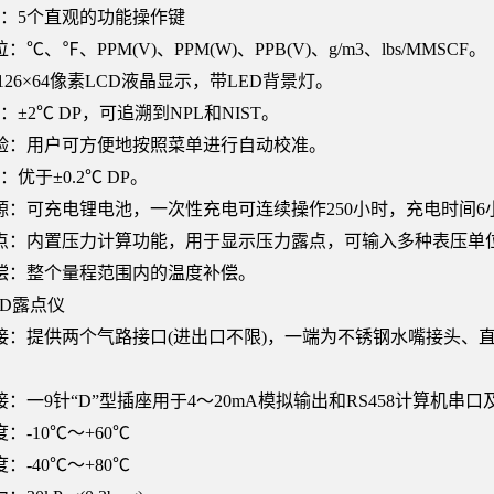
 键：5个直观的功能操作键
℃、℉、PPM(V)、PPM(W)、PPB(V)、g/m3、lbs/MMSCF。
126×64像素LCD液晶显示，带LED背景灯。
度：±2℃ DP，可追溯到NPL和NIST。
验：用户可方便地按照菜单进行自动校准。
性：优于±0.2℃ DP。
源：可充电锂电池，一次性充电可连续操作250小时，充电时间6
点：内置压力计算功能，用于显示压力露点，可输入多种表压单
偿：整个量程范围内的温度补偿。
u-D露点仪
接：提供两个气路接口(进出口不限)，一端为不锈钢水嘴接头、直接接
：一9针“D”型插座用于4～20mA模拟输出和RS458计算机串
：-10℃～+60℃
：-40℃～+80℃