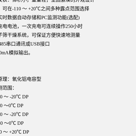
可在-110 ～ +20℃之间多种露点范围选择
实时数据自动存储和PC监测功能(选配)
充电电池，一次充电可连续操作250小时
子筛干燥系统，可保证方便快速地测量
485串口通讯或USB接口
20mA模拟输出。
原理：氧化铝电容型
测范围：
0 ～ -20℃ DP
00 ～0℃ DP
0 ～ -20℃ DP
80 ～0℃ DP
0 ～ +20℃ DP