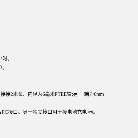
小时。
位。
2米长、内径为6毫米PTEE管;另一 端为6mm
口及PC接口。另一独立接口用于接电池充电 器。