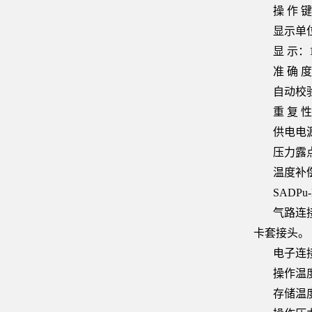
操 作
显示单位：
显 示：
准 确 
自动校
重 复 
供电电
压力露
温度补
SADP
气路连
卡套接头。
电子连接
操作温度
存储温度