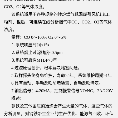
CO2、O2等气体浓度。
该系统适用于各种规格的转炉煤气低温端引风机出口、
柜前、柜后，可连续在线分析烟气中CO、CO2、O2等气体
浓度。
量程：CO 0～100% O2 0～5%
⒈系统响应时间≤15s
⒉系统烟尘过滤精度≤0.5μm
⒊系统可靠性MTBF>3年
4.过滤原理创新，根本解决堵塞问题。
5.取样探头终身免维护，寿命≥5年。系统维护周期>1年
6.具有自动、手动反吹防堵装置，自动反吹清灰。
7.输出信号：4-20MA，控制报警信号NO/NC，2A/220V
概述：
钢铁及其他金属的冶炼会产生大量的气体，这些气体的
分析测量，对钢铁冶金企业的生产优化、能源气回收、环保