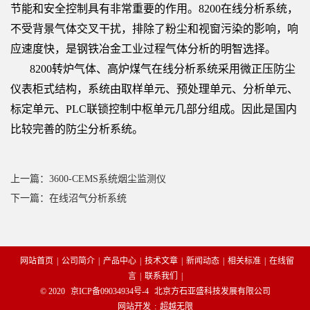
节能和安全控制具有非常重要的作用。8200在线分析系统，
不受背景气体交叉干扰，排除了粉尘和视窗污染的影响，响
应速度快，是钢铁冶金工业过程气体分析的明智选择。
8200转炉气体、高炉煤气在线分析系统采用微正压防尘
仪表柜式结构，系统由取样单元、预处理单元、分析单元、
标定单元、PLC联锁控制中枢单元几部分组成。因此是国内
比较完善的防尘分析系统。
上一篇：3600-CEMS系统烟尘监测仪
下一篇：在线沼气分析系统
网站首页
|
公司简介
|
产品中心
|
技术文章
|
新闻动态
|
相关标准
|
在线留
言
|
联系我们
|
© 2020
京ICP备09034934号-4
北京方石亚盛科技发展有限公司
网站开发
:
超越无限