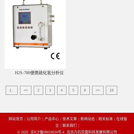
H2S-780便携硫化氢分析仪
1...
<<
2
3
4
5
6
>>
16
网站首页
|
公司简介
|
产品中心
|
技术文章
|
新闻动态
|
相关标准
|
在线留
言
|
联系我们
|
© 2020
京ICP备09034934号-4
北京方石亚盛科技发展有限公司