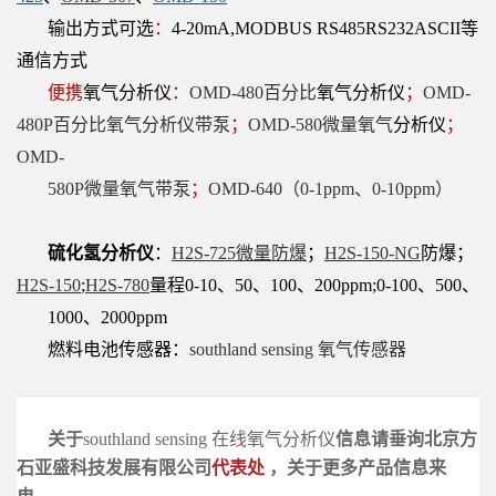
输
出方式可
选
：
4-20mA,MODBUS RS485RS232ASCII等
通信方式
便携
氧气分析仪
：
OMD-480百分比
氧气分析仪
；
OMD-
480P百分比氧气分析仪带泵
；
OMD-580微量氧气
分析仪
；
OMD-
580P微量氧气带泵
；
OMD-
640（0-1ppm、0-10ppm）
硫化氢分析仪
：
H2S-725微量防爆
；
H2S-150-NG
防爆；
H2S-150
;
H2S-780
量程0-10、50、100、200ppm;0-100、500、
1000、2000ppm
燃料电池传感器：
southland sensing 氧气传感器
关于
southland sensing 在线氧气分析仪
信息请垂询北京方
石亚盛科技发展有限公
司
代表处
，关于更多产品信息来