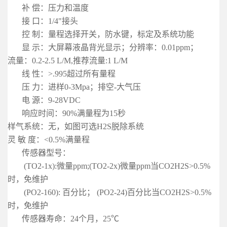
补 偿：压力和温度
接 口：1/4"接头
控 制：量程选择开关，防水键，标定及系统功能
显 示：大屏幕液晶背光显示；分辨率：0.01ppm；
流量：0.2-2.5 L/M,推荐流量:1 L/M
线 性：>.995超过所有量程
压 力：进样0-3Mpa；排空-大气压
电 源：9-28VDC
响应时间：90%满量程为15秒
样气系统：无，如图可选H2S脱除系统
灵 敏 度：<0.5%满量程
传感器型号：
(TO2-1x):微量ppm;(TO2-2x)微量ppm
当CO2H2S>0.5%
时，免维护
(PO2-160): 百分比； (PO2-24)百分比
当CO2H2S>0.5%
时，免维护
传感器寿命：24个月，25℃