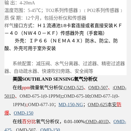
输 出：4-20mA
温度范围：5-45℃；TO2系列传感器﹞﹝PO2系列传感器﹞
质 保 期：12个月，包括分析仪和传感器
样气
接口方式：
Ｈ１流通池1/8卡套连接
或者
直接安装ＫＦ
－４０（ＮＷ４０－ＫＦ）传感器外壳（手套箱）
外壳：ＩＰ６６（ＮＥＭＡ４Ｘ）防水、防尘、防
酸、外壳可用于室外安装
系统配置：减压阀、水气分离器、过滤器、精密过滤器
器、自动疏水器、快速吹扫旁路、安全阀等
美国SOUTHLAND SENSING氧气分析仪
在线
ppm
微量氧气分析仪;
OMD-525
、
OMD-507
、
;
OMD-
501D
、
OMD-675-1(0-1PPM)
;;
OMD-675-
10
;
OMD-677-1(0-
1PPM)
;;
OMD-677-10；
MD-150-NG
；
OMD-625本安
防
爆
、
OMD-150
在线
百分比
氧气分析仪，0.01-100%;
OMD-
401D
、
OMD-
425
、
OMD-507
、
OMD-150