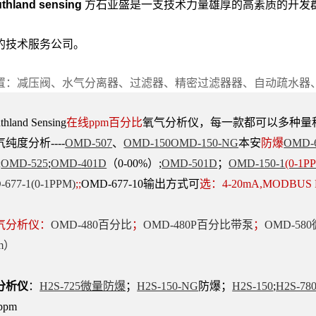
thland sensing
方石亚盛
是一支技术力量雄厚
的高素质的开发
的技术服务
公司。
置：减压阀、水气分离器、过滤器、精密过滤器器、自动疏水器
land Sensing
在线ppm百分比
氧气分析仪，每一款都可以多种量
气纯度分
析----
OMD-507
、
OMD-150
OMD-150-NG
本安
防爆
OMD-
;
OMD-525
;
OMD-
401D
（0-
00%）;
OMD-501D
；
OMD-150-1
(0-1P
677-1(0-
1PPM)
;;
OMD-677-10
输出方式可
选：4-20mA,MODBUS
气分析仪：
OMD-480百分比
；
OMD-480P百分比带泵
；
OMD-58
pm）
分析仪
：
H2S-725微量防爆
；
H2S-150-NG
防爆；
H2S-150
;
H2S-78
ppm