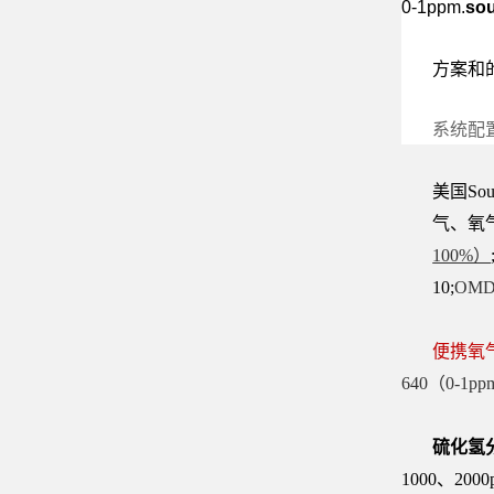
0-1ppm.
sou
方案和
系统配
美国South
气、氧
100%）
10;
OMD-
便携氧
640（0-1p
硫化氢
1000、2000