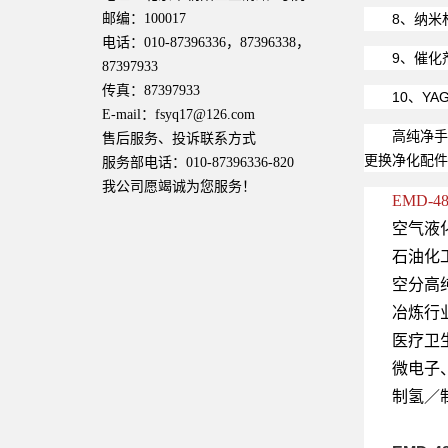
邮编：100017
8、纳米
电话：010-87396336，87396338，
9、催化
87397933
传真：87397933
10、Y
E-mail：fsyq17@126.com
高纯净
售后服务、投诉联系方式
更换净化配件，
服务部电话：010-87396336-820
我公司愿竭诚为您服务！
EMD-48
空气液
石油化
空分高
冶炼行
医疗卫
微电子
制氢／