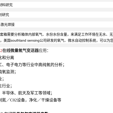
材料研究
剂研究
AG激光焊接
手套箱需要
分析箱体内部
氧气、水份水份含量，来满足工作环境在无水、
美国southland sensing公司研发的氧气、微水自动控制系统，可以
2
在线微量氧气变送器
应用
：
化和分离
工、电子电力等行业中高纯氧的分析；
纯氧监测；
业；
生行业；
、半导体、航天及军工等领域；
制氮／C02设备，净化／干燥设备等