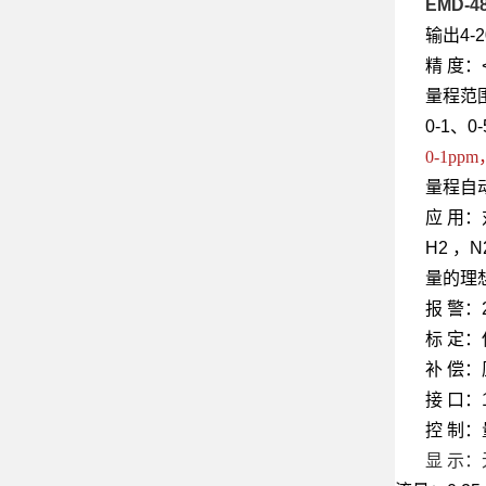
EMD-4
输出4-2
精 度：
量程范
0-1、0
0-1ppm，
量程自
应 用：
H2 ，
量的理
报 警
标 定
补 偿
接 口：
控 制
显 示：