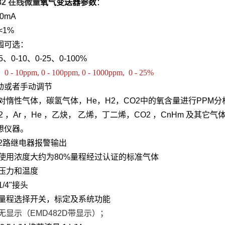
82
在线微量
氧气变送器
参数
：
0mA
<1%
围可选：
-5、0-10、0-25、0-100%
0 - 10ppm, 0 - 100ppm, 0 - 1000ppm, 0 - 25%
动或者手动调节
对惰性气体，碳氢气体，He，H2，CO2中的氧含量进行PPM分析
N2 ，Ar ，He ，乙炔， 乙烯，丁二烯，CO2 ，CnHm 及其它
想仪器。
：2路继电器报警输出
：使用浓度大约为80%量程经过认证的标准气体
：压力和温度
1/4"接头
：量程选择开关，标定及系统功能
无显示（EMD482D带显示）；