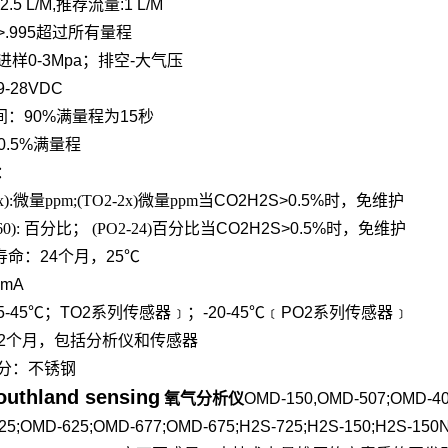
2.5 L/M,推荐流量:1 L/M
>.995超过所有量程
进样0-3Mpa；排空-大气压
9-28VDC
间：90%满量程为15秒
<0.5%满量程
：
x):微量ppm;(TO2-2x)微量ppm
当CO2H2S>0.5%时，免维护
160): 百分比； (PO2-24)百分比
当CO2H2S>0.5%时，免维护
寿命：24个月，25℃
0mA
-45℃；TO2系列传感器﹞；-20-45℃﹝PO2系列传感器﹞
：12个月，包括分析仪和传感器
分：不锈钢
uthland sensing
氧气分析仪
OMD-150,OMD-507;OMD-4
525;OMD-625;OMD-677;OMD-675;H2S-725;H2S-150;H2