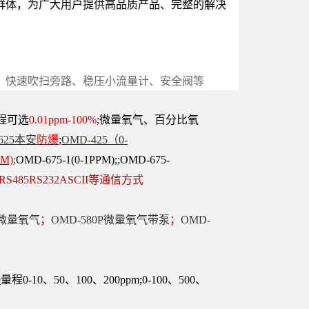
群体，为广大用户提供高品质产品、完整的解决
、快速吹扫旁路、稳压小流量计、安全阀等
程可选
0.01ppm-100%
;微量氧气、百分比氧
625本安
防爆
;
OMD-425（0-
PM)
;
OMD-675-1(0-1PPM);;OMD-675-
 RS485RS232ASCII等通信方式
0微量氧气
；
OMD-580P微量氧气带泵
；
OMD-
0
量程0-10、50、100、200ppm;0-100、500、