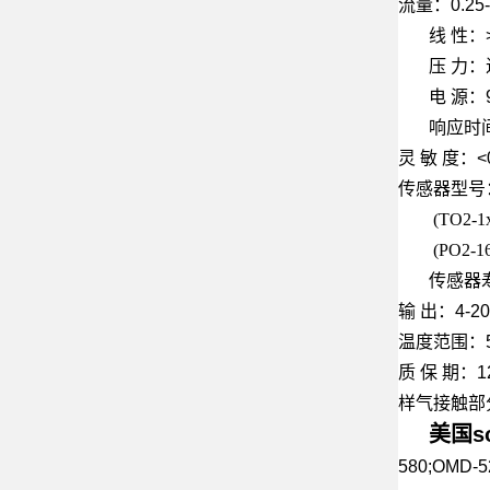
流量：0.25-
线 性：
压 力：
电 源：
响应时
灵 敏 度：
传感器型号
(TO2-1
(PO2-
传感器
输 出：4-2
温度范围：5
质 保 期
样气接触部
美国so
580;OMD-