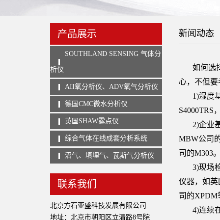
产品展示
新闻动态
SOUTHLAND SENSING 气体分
如何选
析仪
心，不但要
AII氧分析仪、ADV氧气分析仪
1)湿
德国CMC微水分析仪
S4000T
英国SHAW露点仪
2)企
综合气体在线成套分析系统
MBW公司的
司的M303
沼气、填埋气、瓦斯气分析仪
3)现
仪器，如英国
联系我们
司的XPDM
北京方石亚盛科技发展有限公司
4)连续
地址：北京市朝阳区立清路8号院